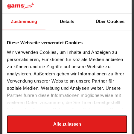
Zustimmung
Details
Über Cookies
Diese Webseite verwendet Cookies
Wir verwenden Cookies, um Inhalte und Anzeigen zu
personalisieren, Funktionen für soziale Medien anbieten
zu können und die Zugriffe auf unsere Website zu
analysieren. Außerdem geben wir Informationen zu Ihrer
Verwendung unserer Website an unsere Partner für
Für Menschen über 50
(das Durchschnittsalter
soziale Medien, Werbung und Analysen weiter. Unsere
Partner führen diese Informationen möglicherweise mit
für das erste Auftreten von Osteoarthritis liegt
weiteren Daten zusammen, die Sie ihnen bereitgestellt
bei 55 Jahren).
haben oder die sie im Rahmen Ihrer Nutzung der Dienste
gesammelt haben.
Alle zulassen