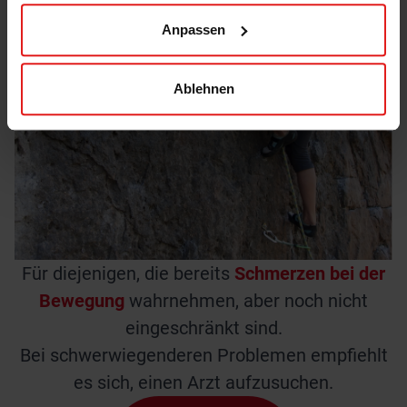
Anpassen
Ablehnen
Für diejenigen, die bereits
Schmerzen bei der
Bewegung
wahrnehmen, aber noch nicht
eingeschränkt sind.
Bei schwerwiegenderen Problemen empfiehlt
es sich, einen Arzt aufzusuchen.