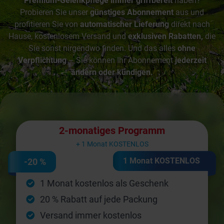
Premium-Gelenkpflege immer griffbereit
haben?
Probieren Sie unser
günstiges Abonnement
aus und
profitieren Sie von
automatischer Lieferung
direkt nach
Hause, kostenlosem Versand und
exklusiven Rabatten,
die
Sie sonst nirgendwo finden. Und das alles
ohne
Verpflichtung
– Sie können Ihr Abonnement
jederzeit
ändern oder kündigen.
2-monatiges Programm
+ 1 Monat KOSTENLOS
1 Monat KOSTENLOS
-20 %
1 Monat kostenlos als Geschenk
20 % Rabatt auf jede Packung
Versand immer kostenlos